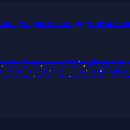
мные устройства и другие меха
кая силовая установка с электроприводом
Гидравлические генер
дки
Дизельные лебедки
Кабельные толкатели
Кабельный монтажн
 варианты его применения
ООО «365 ТУЛС»
Оплата
Оформление
трические лебедки
Пример страницы
Прицепы к кабельным бара