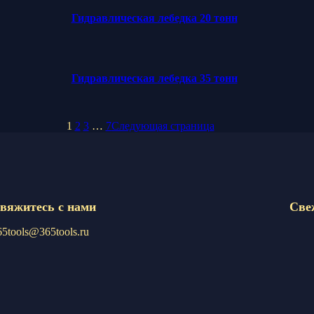
Гидравлическая лебедка 20 тонн
Гидравлическая лебедка 35 тонн
1
2
3
…
7
Следующая страница
вяжитесь с нами
Све
65tools@365tools.ru