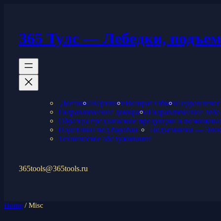
Перейти
к
содержимому
365 Тулс — Лебедки, подъе
Доставка
Вертлюги
Возврат Обмен
Гидравличес
Гидравлические домкраты
Гидравлические лебе
Образцы предлагаемое продукции и возможные
Подставки под барабан
Подъемники — Элек
Техническое обслуживание
365tools@365tools.ru
Home
/ Misc