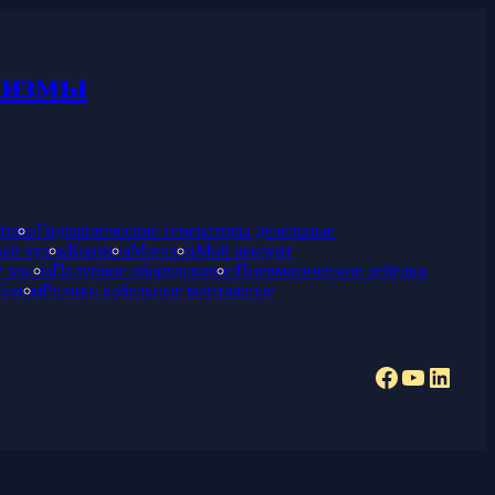
низмы
аторы
Гидравлические генераторы дизельные
ый чулок
Корзина
Магазин
Мой аккаунт
 заказа
Палубное оборудование
Пневматические лебедки
банам
Ролики кабельные монтажные
Facebook
YouTub
Linke