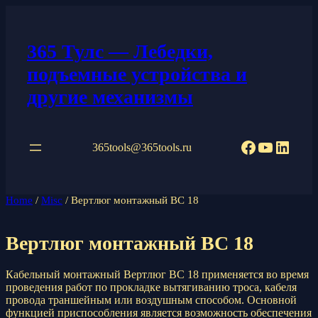
Перейти
к
содержимому
365 Тулс — Лебедки,
подъемные устройства и
другие механизмы
Facebook
YouTub
Linke
365tools@365tools.ru
Home
/
Misc
/ Вертлюг монтажный ВС 18
Вертлюг монтажный ВС 18
Кабельный монтажный Вертлюг ВС 18 применяется во время
проведения работ по прокладке вытягиванию троса, кабеля
провода траншейным или воздушным способом. Основной
функцией приспособления является возможность обеспечения