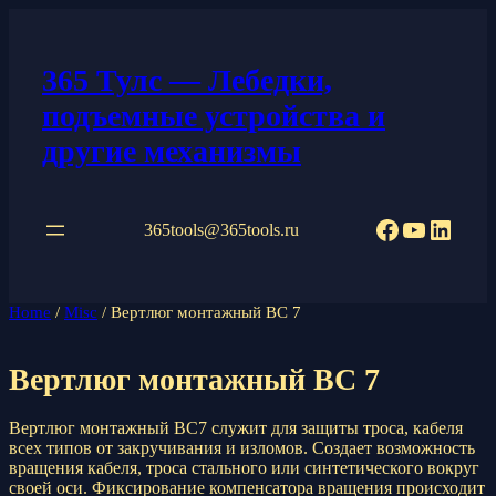
Перейти
к
содержимому
365 Тулс — Лебедки,
подъемные устройства и
другие механизмы
Facebook
YouTub
Linke
365tools@365tools.ru
Home
/
Misc
/ Вертлюг монтажный ВС 7
Вертлюг монтажный ВС 7
Вертлюг монтажный ВС7 служит для защиты троса, кабеля
всех типов от закручивания и изломов. Создает возможность
вращения кабеля, троса стального или синтетического вокруг
своей оси. Фиксирование компенсатора вращения происходит