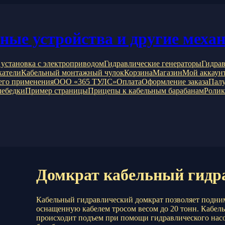
мные устройства и другие меха
 установка с электроприводом
Гидравлические генераторы
Гидрав
катели
Кабельный монтажный чулок
Корзина
Магазин
Мой аккаун
его применения
ООО «365 ТУЛС»
Оплата
Оформление заказа
Палу
лебедки
Пример страницы
Прицепы к кабельным барабанам
Ролик
Домкрат кабельный гидр
Кабельный гидравлический домкрат позволяет подним
оснащенную кабелем тросом весом до 20 тонн. Кабельн
происходит подъем при помощи гидравлического нас