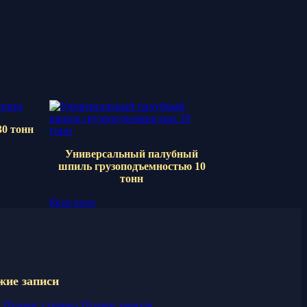
30 тонн
Универсальный палубный
шпиль грузоподъемностью 10
тонн
Read more
жие записи
Подвиг страны- Подвиг народа