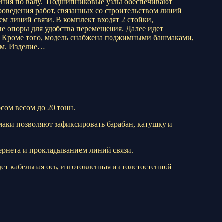
ения по валу. Подшипниковые узлы обеспечивают
оведения работ, связанных со строительством линий
м линий связи. В комплект входят 2 стойки,
е опоры для удобства перемещения. Далее идет
ы. Кроме того, модель снабжена поджимными башмаками,
ом. Изделие…
сом весом до 20 тонн.
маки позволяют зафиксировать барабан, катушку и
ернета и прокладыванием линий связи.
т кабельная ось, изготовленная из толстостенной