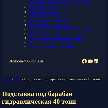
возможные варианты его применения
ООО «365 ТУЛС»
Оплата
Оформление заказа
Палубное оборудование
Пневматические лебедки
Подставки под барабан
Подъемники — Электрические лебедки
Пример страницы
Прицепы к кабельным барабанам
Ролики кабельные монтажные
Техническое обслуживание
Facebook
YouTub
Linke
365tools@365tools.ru
Home
/
Misc
/ Подставка под барабан гидравлическая 40 тонн
Подставка под барабан
гидравлическая 40 тонн